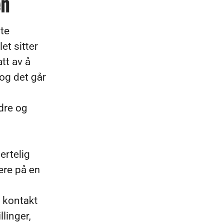
en
rte
et sitter
tt av å
og det går
edre og
ertelig
ere på en
a kontakt
linger,