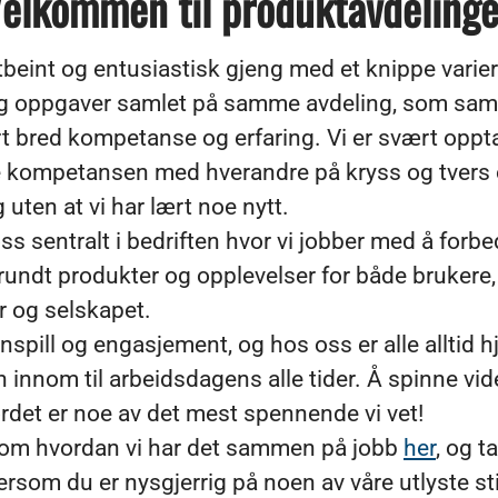
elkommen til produktavdeling
ttbeint og entusiastisk gjeng med et knippe varie
 og oppgaver samlet på samme avdeling, som saml
t bred kompetanse og erfaring. Vi er svært oppta
 kompetansen med hverandre på kryss og tvers 
 uten at vi har lært noe nytt.
ss sentralt i bedriften hvor vi jobber med å forb
 rundt produkter og opplevelser for både brukere,
 og selskapet.
nnspill og engasjement, og hos oss er alle alltid hj
innom til arbeidsdagens alle tider. Å spinne vid
ordet er noe av det mest spennende vi vet!
r om hvordan vi har det sammen på jobb
her
, og t
som du er nysgjerrig på noen av våre utlyste stil