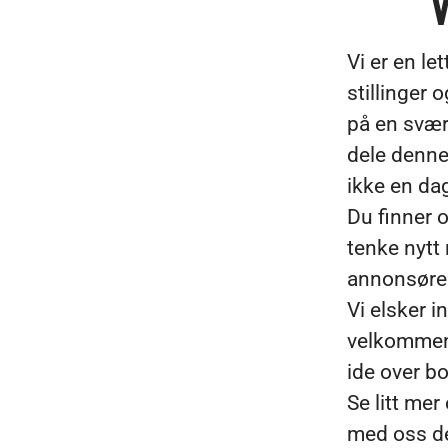
V
Vi er en le
stillinger
på en svær
dele denne
ikke en dag
Du finner o
tenke nytt
annonsører
Vi elsker i
velkommen 
ide over b
Se litt me
med oss der