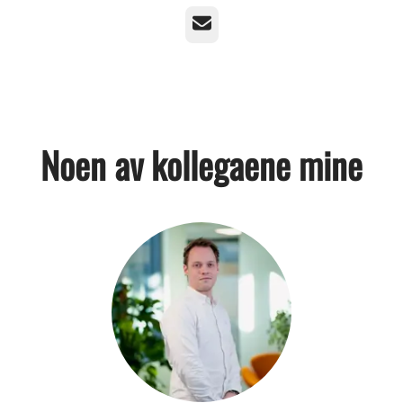
E-post
Noen av kollegaene mine